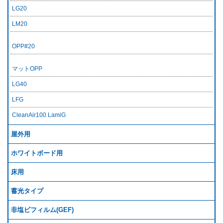
LG20
LM20
OPP#20
マットOPP
LG40
LFG
CleanAir100 LamiG
屋外用
ホワイトボード用
床用
蓄光タイプ
非塩ビフィルム(GEF)