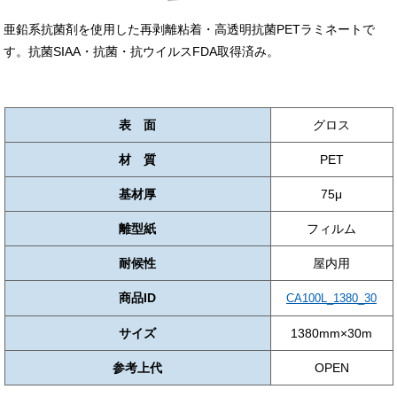
亜鉛系抗菌剤を使用した再剥離粘着・高透明抗菌PETラミネートで
す。抗菌SIAA・抗菌・抗ウイルスFDA取得済み。
表 面
グロス
材 質
PET
基材厚
75μ
離型紙
フィルム
耐候性
屋内用
商品ID
CA100L_1380_30
サイズ
1380mm×30m
参考上代
OPEN