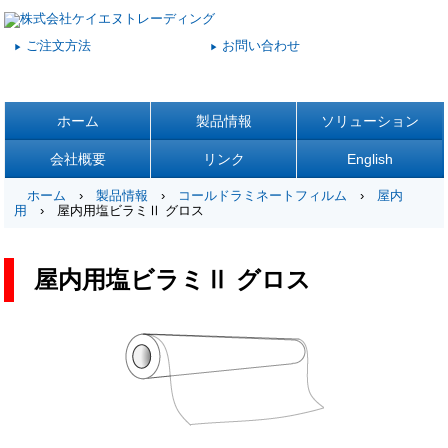
ご注文方法
お問い合わせ
▶
▶
ホーム
製品情報
ソリューション
会社概要
リンク
English
ホーム
›
製品情報
›
コールドラミネートフィルム
›
屋内
用
› 屋内用塩ビラミⅡ グロス
屋内用塩ビラミⅡ グロス