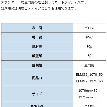
スタンダードな屋内用の塩ビ製ラミネートフィルムです。
短期用の透明塩ビメディアとしても使用できます。
表 面
グロス
材 質
PVC
基材厚
80μ
離型紙
紙
耐候性
屋内用
ELMG2_1070_50
商品ID
ELMG2_1371_50
1070mm×50m
サイズ
1371mm×50m
参考上代
OPEN