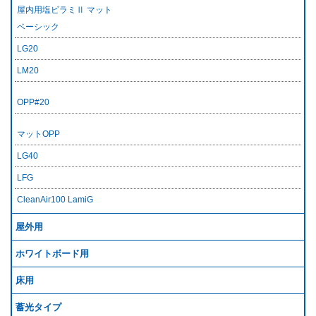
屋内用塩ビラミⅡ マット
ベーシック
LG20
LM20
OPP#20
マットOPP
LG40
LFG
CleanAir100 LamiG
屋外用
ホワイトボード用
床用
蓄光タイプ