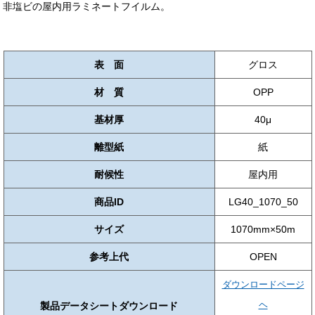
非塩ビの屋内用ラミネートフイルム。
表 面
グロス
材 質
OPP
基材厚
40μ
離型紙
紙
耐候性
屋内用
商品ID
LG40_1070_50
サイズ
1070mm×50m
参考上代
OPEN
ダウンロードページ
ヘ
製品データシートダウンロード