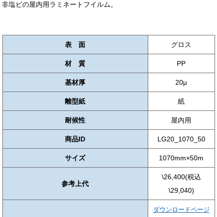
非塩ビの屋内用ラミネートフイルム。
表 面
グロス
材 質
PP
基材厚
20μ
離型紙
紙
耐候性
屋内用
商品ID
LG20_1070_50
サイズ
1070mm×50m
\26,400(税込
参考上代
\29,040)
ダウンロードページ